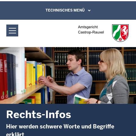
Direkt zum Inhalt
Amtsgericht Castrop-Rauxel: Rechts-
TECHNISCHES MENÜ
Leichte Sprache, Gebärdensprachenvideo
und Kontaktformular
Infos
Rechts-Infos
Hier werden schwere Worte und Begriffe
erklärt