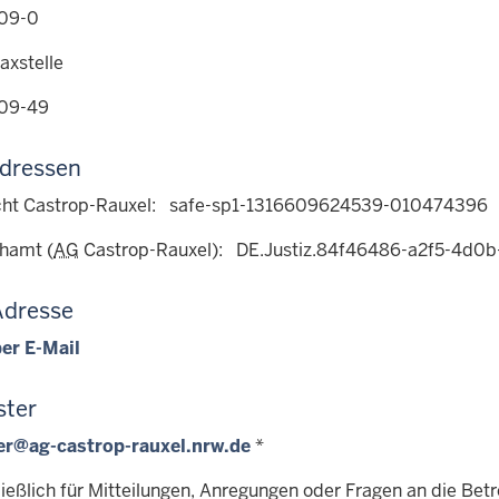
09-0
axstelle
09-49
dressen
cht Castrop-Rauxel: safe-sp1-1316609624539-010474396
hamt (
AG
Castrop-Rauxel): DE.Justiz.84f46486-a2f5-4d
Adresse
er E-Mail
ter
r@ag-castrop-rauxel.nrw.de
*
ließlich für Mitteilungen, Anregungen oder Fragen an die Bet