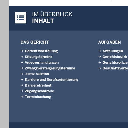
IM ÜBERBLICK
Justiz-Portal im Überblick:
INHALT
DAS GERICHT
AUFGABEN
Gerichtsvorstellung
Abteilungen
Sitzungstermine
Gerichtsbezirk
Videoverhandlungen
Gerichtsvollzi
Zwangsversteigerungstermine
Geschäftsverte
Justiz-Auktion
Karriere und Berufsorientierung
Barrierefreiheit
Zugangskontrolle
Terminbuchung