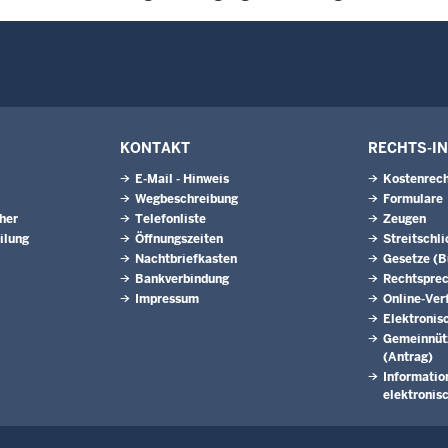
KONTAKT
RECHTS-I
E-Mail - Hinweis
Kostenrech
Wegbeschreibung
Formulare
eher
Telefonliste
Zeugen
ilung
Öffnungszeiten
Streitschl
Nachtbriefkasten
Gesetze (
Bankverbindung
Rechtspre
Impressum
Online-Ver
Elektronis
Gemeinnütz
(Antrag)
Informatio
elektronis