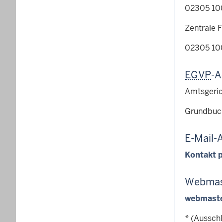
02305 10
Zentrale F
02305 10
EGVP
-A
Amtsgeri
Grundbuc
E-Mail-
Kontakt p
Webmas
webmaste
* (Aussch