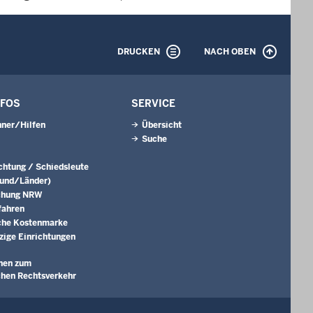
DRUCKEN
NACH OBEN
NFOS
SERVICE
ner/Hilfen
Übersicht
Suche
ichtung / Schiedsleute
Bund/Länder)
chung NRW
fahren
che Kostenmarke
ige Einrichtungen
nen zum
chen Rechtsverkehr